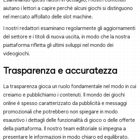
Esaminando questi fattori in dettaglio, i nostri contenuti
aiutano i lettori a capire perché alcuni giochi si distinguono
nel mercato affollato delle slot machine.
I nostri redattori esaminano regolarmente gli aggiornamenti
del settore e i titoli di nuova uscita, in modo che la nostra
piattaforma rifletta gli ultimi sviluppi nel mondo dei
videogiochi.
Trasparenza e accuratezza
La trasparenza gioca un ruolo fondamentale nel modo in cui
creiamo e pubblichiamo i contenuti. Il mondo dei giochi
online è spesso caratterizzato da pubblicità e messaggi
promozionali che potrebbero non spiegare in modo
esaustivo i dettagli delle funzionalità di gioco o delle offerte
della piattaforma. Il nostro team editoriale si impegna a
presentare le informazioni in modo chiaro ed equilibrato.