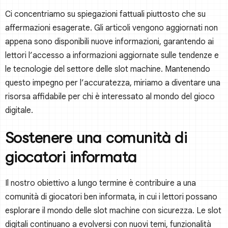
Ci concentriamo su spiegazioni fattuali piuttosto che su
affermazioni esagerate. Gli articoli vengono aggiornati non
appena sono disponibili nuove informazioni, garantendo ai
lettori l’accesso a informazioni aggiornate sulle tendenze e
le tecnologie del settore delle slot machine. Mantenendo
questo impegno per l’accuratezza, miriamo a diventare una
risorsa affidabile per chi è interessato al mondo del gioco
digitale.
Sostenere una comunità di
giocatori informata
Il nostro obiettivo a lungo termine è contribuire a una
comunità di giocatori ben informata, in cui i lettori possano
esplorare il mondo delle slot machine con sicurezza. Le slot
digitali continuano a evolversi con nuovi temi, funzionalità